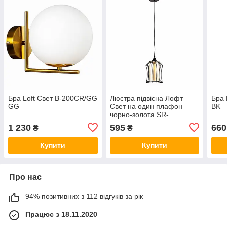
Бра Loft Свет B-200CR/GG
Люстра підвісна Лофт
Бра 
GG
Свет на один плафон
BK
чорно-золота SR-
N3758/1H BK
1 230
595
660
₴
₴
Купити
Купити
Про нас
94% позитивних з 112 відгуків за рік
Працює з 18.11.2020