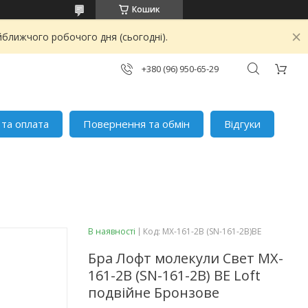
Кошик
йближчого робочого дня (сьогодні).
+380 (96) 950-65-29
 та оплата
Повернення та обмін
Відгуки
В наявності
Код:
MX-161-2B (SN-161-2B)BE
Бра Лофт молекули Свет MX-
161-2B (SN-161-2B) BE Loft
подвійне Бронзове