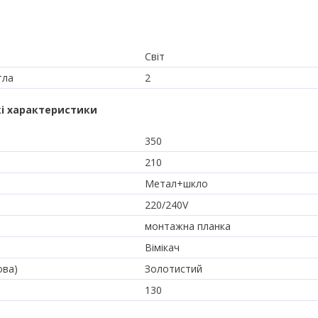
Світ
тла
2
і характеристики
350
210
Метал+шкло
220/240V
монтажна планка
Вімікач
ова)
Золотистий
130