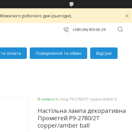
йближчого робочого дня (сьогодні).
+380 (96) 950-65-29
 та оплата
Повернення та обмін
Відгуки
В наявності
Код:
P9-2780/2T copper/amber b
Настільна лампа декоративна
Прометей P9-2780/2T
copper/amber ball