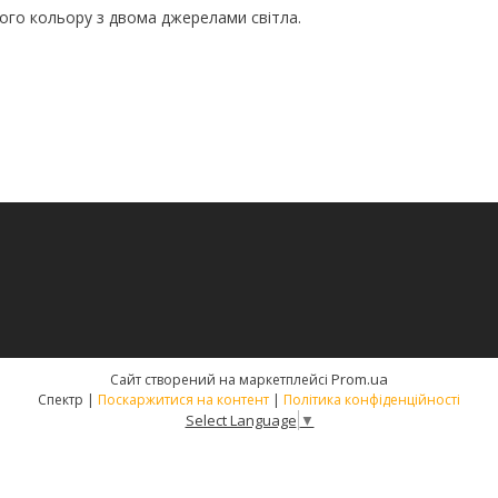
ого кольору з двома джерелами світла.
м
Prom.ua
Сайт створений на маркетплейсі
Спектр |
Поскаржитися на контент
|
Політика конфіденційності
Select Language
▼