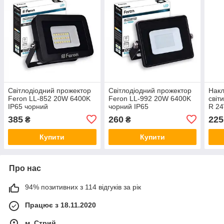
Світлодіодний прожектор
Світлодіодний прожектор
Накл
Feron LL-852 20W 6400K
Feron LL-992 20W 6400K
світ
IP65 чорний
чорний IP65
R 24
385
260
225
₴
₴
Купити
Купити
Про нас
94% позитивних з 114 відгуків за рік
Працює з 18.11.2020
м. Стрий