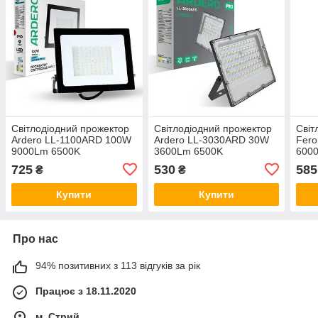
Світлодіодний прожектор
Світлодіодний прожектор
Світ
Ardero LL-1100ARD 100W
Ardero LL-3030ARD 30W
Fero
9000Lm 6500K
3600Lm 6500K
6000
725
530
585
₴
₴
Купити
Купити
Про нас
94% позитивних з 113 відгуків за рік
Працює з 18.11.2020
м. Стрий