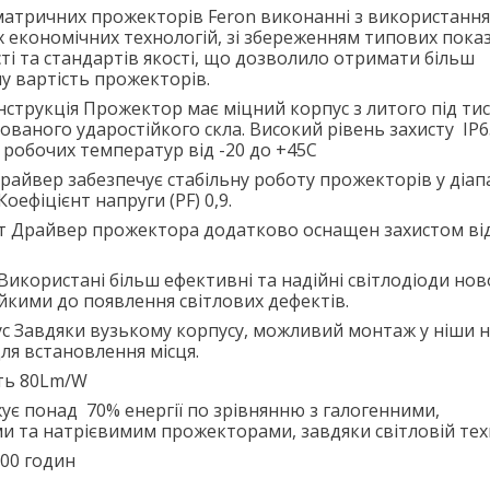
матричних прожекторів Feron виконанні з використанн
економічних технологій, зі збереженням типових пока
і та стандартів якості, що дозволило отримати більш
у вартість прожекторів.
онструкція Прожектор має міцний корпус з литого під ти
тованого ударостійкого скла. Високий рівень захисту IP6
робочих температур від -20 до +45С
райвер забезпечує стабільну роботу прожекторів у діап
Коефіцієнт напруги (PF) 0,9.
т Драйвер прожектора додатково оснащен захистом від
.
 Використані більш ефективні та надійні світлодіоди нов
тійкими до появлення світлових дефектів.
с Завдяки вузькому корпусу, можливий монтаж у ніши н
для встановлення місця.
ть 80Lm/W
є понад 70% енергії по зрівнянню з галогенними,
 та натрієвимим прожекторами, завдяки світловій техн
000 годин