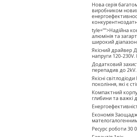
Нова серія багато
виробником нових 
енергоефективност
конкурентноздатн
tyle="">Надійна к
алюмінія та загар
широкий діапазон 
Якісний драйвер Д
напруги 120-230V. 
Додатковий захис
перепадив до 2kV
Якісні світлодіоди
покоління, які є с
Компактний корпу
глибини та важкі 
Енергоефективніс
Економія Заощаджу
мателогалогенними
Ресурс роботи 30 
Гарантія 1рік