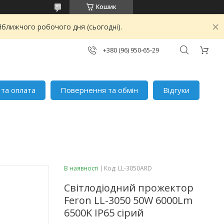
Кошик
йближчого робочого дня (сьогодні).
+380 (96) 950-65-29
 та оплата
Повернення та обмін
Відгуки
В наявності
Код:
LL-3050ARD
Світлодіодний прожектор
Feron LL-3050 50W 6000Lm
6500K IP65 сірий