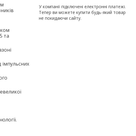
ям
У компанії підключені електронні платежі.
зників
Тепер ви можете купити будь-який товар
не покидаючи сайту.
ском
5 та
азоні
 імпульсних
ого
евеликої
ології.