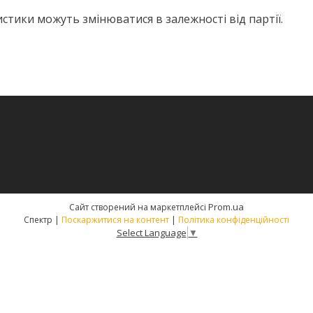
истики можуть змінюватися в залежності від партії.
Prom.ua
Сайт створений на маркетплейсі
Спектр |
Поскаржитися на контент
|
Політика конфіденційності
Select Language
▼