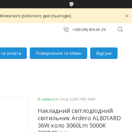
йближчого робочого дня (сьогодні).
+380 (96) 950-65-29
 та оплата
Повернення та обмін
Відгуки
В наявності
Код:
AL801ARD 36W
Накладний світлодіодний
світильник Ardero AL801ARD
36W коло 3060Lm 5000K