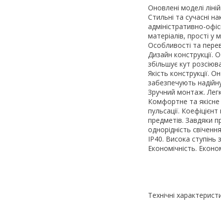
Оновлені моделі ліні
Стильні та сучасні на
адміністративно-офісн
матеріалів, прості у 
Особливості та перев
Дизайн конструкції. 
збільшує кут розсіюва
Якість конструкції. 
забезпечують надійну
Зручний монтаж. Легк
Комфортне та якісне 
пульсації. Коефіцієн
предметів. Завдяки п
однорідність свіченн
ІР40. Висока ступінь з
Економічність. Економ
Технічні характерист