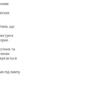
енням.
легких
стини, що
лектуючі
борки.
хтіння та
тлених
ерігається
ми під лампу.