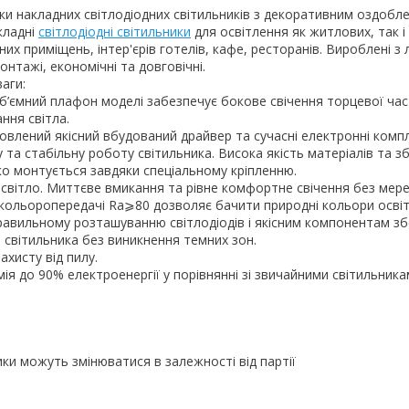
йки накладних світлодіодних світильників з декоративним оздобл
кладні
світлодіодні світильники
для освітлення як житлових, так і
их приміщень, інтер'єрів готелів, кафе, ресторанів. Вироблені з 
монтажі, економічні та довговічні.
аги:
Об’ємний плафон моделі забезпечує бокове свічення торцевої ча
ння світла.
Оновлений якісний вбудований драйвер та сучасні електронні комп
 та стабільну роботу світильника. Висока якість матеріалів та з
о монтується завдяки спеціальному кріпленню.
світло. Миттєве вмикання та рівне комфортне свічення без мере
т кольоропередачі Ra⩾80 дозволяє бачити природні кольори осві
равильному розташуванню світлодіодів і якісним компонентам зб
я світильника без виникнення темних зон.
ахисту від пилу.
ія до 90% електроенергії у порівнянні зі звичайними світильника
ики можуть змінюватися в залежності від партії