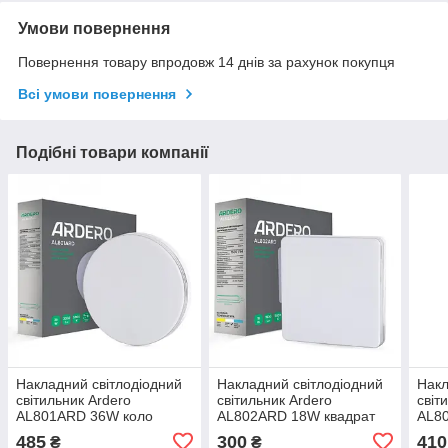
Умови повернення
Повернення товару впродовж 14 днів за рахунок покупця
Всі умови повернення
Подібні товари компанії
Накладний світлодіодний
Накладний світлодіодний
Накл
світильник Ardero
світильник Ardero
світ
AL801ARD 36W коло
AL802ARD 18W квадрат
AL8
3060Lm 5000K 230*40mm
1530Lm 5000K
204
485
300
410
₴
₴
150*150*40mm
180