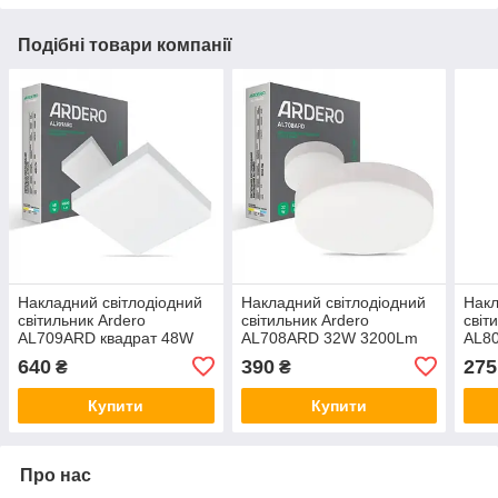
Подібні товари компанії
Накладний світлодіодний
Накладний світлодіодний
Накл
світильник Ardero
світильник Ardero
світ
AL709ARD квадрат 48W
AL708ARD 32W 3200Lm
AL8
4800Lm 5000K
5000K
153
640
390
275
₴
₴
300*300*40mm
Купити
Купити
Про нас