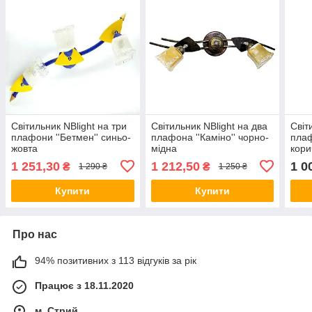
Світильник NBlight на три
Світильник NBlight на два
Світ
плафони ''Бетмен'' синьо-
плафона ''Каміно'' чорно-
плаф
жовта
мідна
кори
1 251,30
1 212,50
1 0
₴
₴
1 290 ₴
1 250 ₴
Купити
Купити
Про нас
94% позитивних з 113 відгуків за рік
Працює з 18.11.2020
м. Стрий