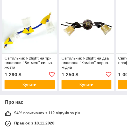
Світильник NBlight на три
Світильник NBlight на два
Світ
плафони ''Бетмен'' синьо-
плафона ''Каміно'' чорно-
плаф
жовта
мідна
1 290
1 250
1 0
₴
₴
Купити
Купити
Про нас
94% позитивних з 112 відгуків за рік
Працює з 18.11.2020