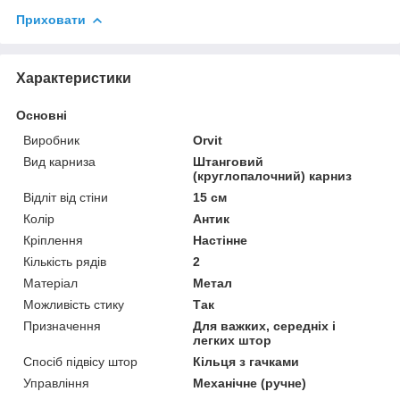
Приховати
Характеристики
Основні
Виробник
Orvit
Вид карниза
Штанговий
(круглопалочний) карниз
Відліт від стіни
15 см
Колір
Антик
Кріплення
Настінне
Кількість рядів
2
Матеріал
Метал
Можливість стику
Так
Призначення
Для важких, середніх і
легких штор
Спосіб підвісу штор
Кільця з гачками
Управління
Механічне (ручне)