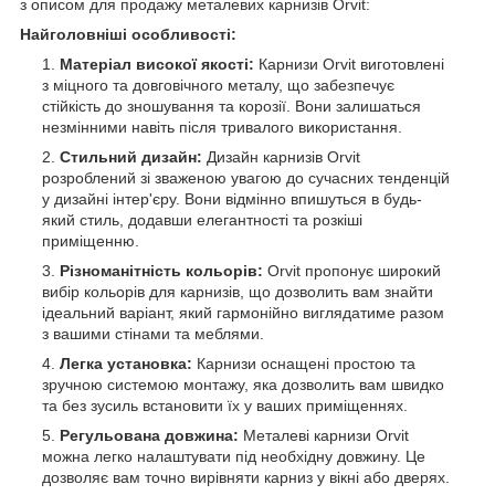
з описом для продажу металевих карнизів Orvit:
Найголовніші особливості:
Матеріал високої якості:
Карнизи Orvit виготовлені
з міцного та довговічного металу, що забезпечує
стійкість до зношування та корозії. Вони залишаться
незмінними навіть після тривалого використання.
Стильний дизайн:
Дизайн карнизів Orvit
розроблений зі зваженою увагою до сучасних тенденцій
у дизайні інтер'єру. Вони відмінно впишуться в будь-
який стиль, додавши елегантності та розкіші
приміщенню.
Різноманітність кольорів:
Orvit пропонує широкий
вибір кольорів для карнизів, що дозволить вам знайти
ідеальний варіант, який гармонійно виглядатиме разом
з вашими стінами та меблями.
Легка установка:
Карнизи оснащені простою та
зручною системою монтажу, яка дозволить вам швидко
та без зусиль встановити їх у ваших приміщеннях.
Регульована довжина:
Металеві карнизи Orvit
можна легко налаштувати під необхідну довжину. Це
дозволяє вам точно вирівняти карниз у вікні або дверях.