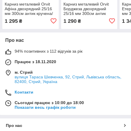
Карниз металевий Orvit
Карниз металевий Orvit
Карн
Афіна двохрядний 25/16
Борджеза двохрядний
Етер
мм 300см антик кручена/
25/16 мм 300см антик
мм 3
кручена
кручена
1 295
1 290
1 3
₴
₴
Про нас
94% позитивних з 112 відгуків за рік
Працює з 18.11.2020
м. Стрий
вулиця Тараса Шевченка, 92, Стрий, Львівська область,
82400, Стрий, Україна
Контакти
Сьогодні працює з 10:00 до 18:00
Показати весь графік роботи
Про нас