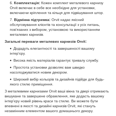
Комплектація:
Кожен комплект металевого карнизу
Orvit включає в себе все необхідне для установки,
включаючи кріплення та кільця для підвішування штор.
Відмінна підтримка:
Orvit надає якісний
обслуговування клієнтів та консультації з усіх питань,
пов'язаних з вибором, установкою та використанням
металевих карнизів.
Загальні переваги металевих карнизів Orvit:
Додадуть елегантності та завершеності вашому
інтер'єру.
Висока якість матеріалів гарантує тривалу службу.
Простота установки дозволяє вам швидко
насолоджуватися новим декором.
Широкий вибір кольорів та дизайнів підійде для будь-
якого стилю приміщення.
З металевими карнизами Orvit ваші вікна та двері отримають
вишукане та завершене обрамлення, яке додасть вашому
інтер'єру новий рівень краси та стилю. Ви можете бути
впевнені в якості та дизайні карнизів Orvit, які стануть
незамінним елементом вашого домашнього декору.