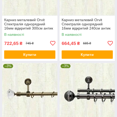
Карниз металевий Orvit
Карниз металевий Orvit
Спектралія однорядний
Спектралія однорядний
16мм відкритий 300см антик
16мм відкритий 240см антик
В наявності
В наявності
722,65
664,45
₴
₴
745 ₴
685 ₴
Купити
Купити
–3%
–3%