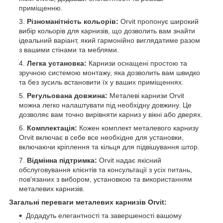
приміщенню.
Різноманітність кольорів:
Orvit пропонує широкий
вибір кольорів для карнизів, що дозволить вам знайти
ідеальний варіант, який гармонійно виглядатиме разом
з вашими стінами та меблями.
Легка установка:
Карнизи оснащені простою та
зручною системою монтажу, яка дозволить вам швидко
та без зусиль встановити їх у ваших приміщеннях.
Регульована довжина:
Металеві карнизи Orvit
можна легко налаштувати під необхідну довжину. Це
дозволяє вам точно вирівняти карниз у вікні або дверях.
Комплектація:
Кожен комплект металевого карнизу
Orvit включає в себе все необхідне для установки,
включаючи кріплення та кільця для підвішування штор.
Відмінна підтримка:
Orvit надає якісний
обслуговування клієнтів та консультації з усіх питань,
пов'язаних з вибором, установкою та використанням
металевих карнизів.
Загальні переваги металевих карнизів Orvit:
Додадуть елегантності та завершеності вашому