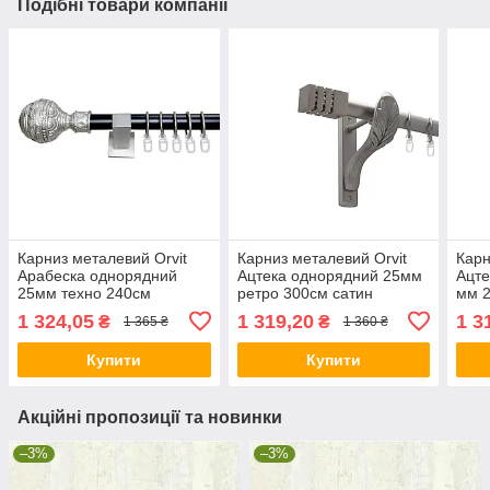
Подібні товари компанії
Карниз металевий Orvit
Карниз металевий Orvit
Карн
Арабеска однорядний
Ацтека однорядний 25мм
Ацте
25мм техно 240см
ретро 300см сатин
мм 2
чорний/сатин
1 324,05
1 319,20
1 3
₴
₴
1 365 ₴
1 360 ₴
Купити
Купити
Акційні пропозиції та новинки
–3%
–3%