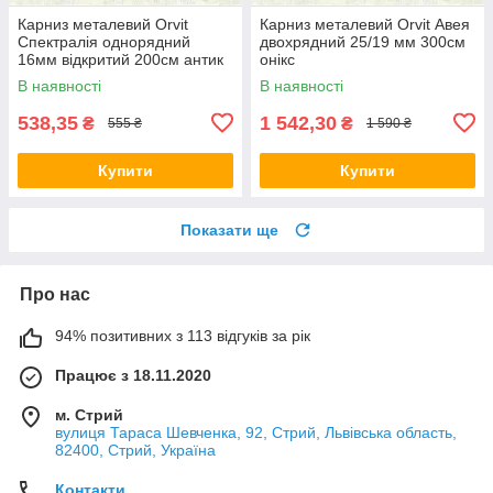
Карниз металевий Orvit
Карниз металевий Orvit Авея
Спектралія однорядний
двохрядний 25/19 мм 300см
16мм відкритий 200см антик
онікс
В наявності
В наявності
538,35
1 542,30
₴
₴
555 ₴
1 590 ₴
Купити
Купити
Показати ще
Про нас
94% позитивних з 113 відгуків за рік
Працює з 18.11.2020
м. Стрий
вулиця Тараса Шевченка, 92, Стрий, Львівська область,
82400, Стрий, Україна
Контакти