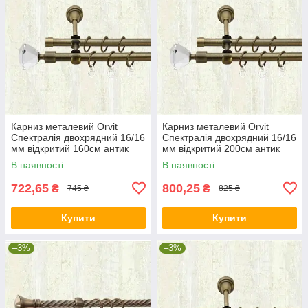
Карниз металевий Orvit
Карниз металевий Orvit
Спектралія двохрядний 16/16
Спектралія двохрядний 16/16
мм відкритий 160см антик
мм відкритий 200см антик
В наявності
В наявності
722,65
800,25
₴
₴
745 ₴
825 ₴
Купити
Купити
–3%
–3%