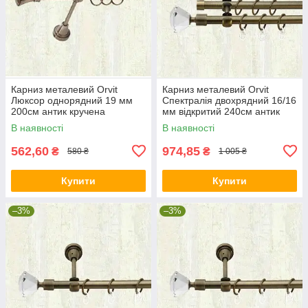
Карниз металевий Orvit
Карниз металевий Orvit
Люксор однорядний 19 мм
Спектралія двохрядний 16/16
200см антик кручена
мм відкритий 240см антик
В наявності
В наявності
562,60
974,85
₴
₴
580 ₴
1 005 ₴
Купити
Купити
–3%
–3%