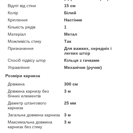
Відліт від стіни
15 см
Колір
Білий
Кріплення
Настінне
Кількість рядів
1
Матеріал
Метал
Можливість стику
Так
Призначення
Для важких, середніх і
легких штор
Спосіб підвісу штор
Кільця з гачками
Управління
Механічне (ручне)
Розміри карниза
Довжина
300 см
Довжина карнизу без
3 м
бічних елементів
Діаметр штангового
25 мм
карниза
Загальна довжина карниза
3 м
Максимальна довжина
3 м
карниза без стику