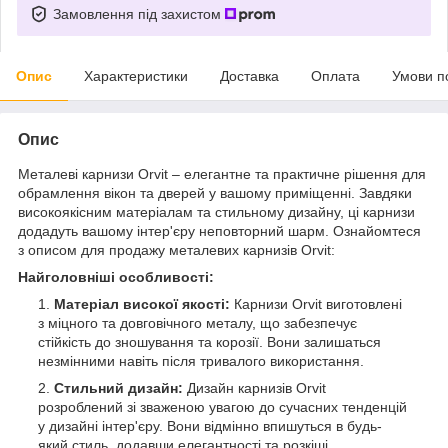
Замовлення під захистом
Опис
Характеристики
Доставка
Оплата
Умови п
Опис
Металеві карнизи Orvit – елегантне та практичне рішення для
обрамлення вікон та дверей у вашому приміщенні. Завдяки
високоякісним матеріалам та стильному дизайну, ці карнизи
додадуть вашому інтер'єру неповторний шарм. Ознайомтеся
з описом для продажу металевих карнизів Orvit:
Найголовніші особливості:
Матеріал високої якості:
Карнизи Orvit виготовлені
з міцного та довговічного металу, що забезпечує
стійкість до зношування та корозії. Вони залишаться
незмінними навіть після тривалого використання.
Стильний дизайн:
Дизайн карнизів Orvit
розроблений зі зваженою увагою до сучасних тенденцій
у дизайні інтер'єру. Вони відмінно впишуться в будь-
який стиль, додавши елегантності та розкіші