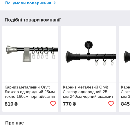
Всі умови повернення
Подібні товари компанії
Карниз металевий Orvit
Карниз металевий Orvit
Карн
Люксор однорядний 25мм
Люксор однорядний 25
Люкс
техно 160см чорний/сатин
мм 240см чорний оксамит
мм 3
810
770
845
₴
₴
Про нас