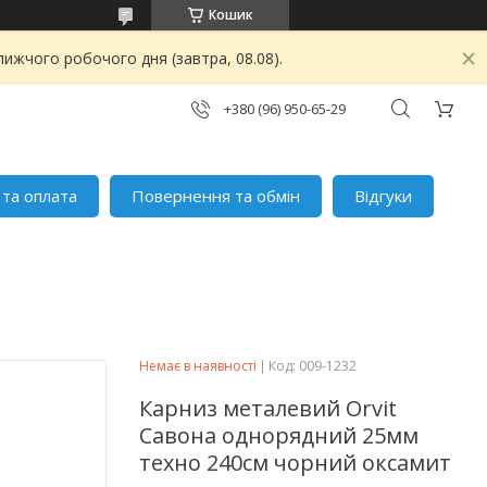
Кошик
ижчого робочого дня (завтра, 08.08).
+380 (96) 950-65-29
 та оплата
Повернення та обмін
Відгуки
Немає в наявності
Код:
009-1232
Карниз металевий Orvit
Савона однорядний 25мм
техно 240см чорний оксамит