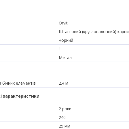
Orvit
Штанговий (круглопалочний) карни
Чорний
1
Метал
 бічних елементів
2.4 м
і характеристики
2 роки
240
25 мм