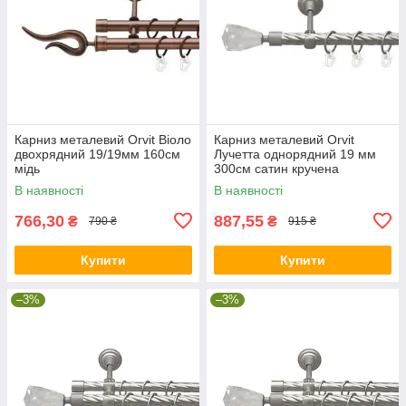
Карниз металевий Orvit Віоло
Карниз металевий Orvit
двохрядний 19/19мм 160см
Лучетта однорядний 19 мм
мідь
300см сатин кручена
В наявності
В наявності
766,30
887,55
₴
₴
790 ₴
915 ₴
Купити
Купити
–3%
–3%