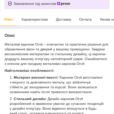
Замовлення під захистом
Опис
Характеристики
Доставка
Оплата
Умови п
Опис
Металеві карнизи Orvit – елегантне та практичне рішення для
обрамлення вікон та дверей у вашому приміщенні. Завдяки
високоякісним матеріалам та стильному дизайну, ці карнизи
додадуть вашому інтер'єру неповторний шарм. Ознайомтеся
з описом для продажу металевих карнизів Orvit:
Найголовніші особливості:
Матеріал високої якості:
Карнизи Orvit виготовлені
з міцного та довговічного металу, що забезпечує
стійкість до зношування та корозії. Вони залишаться
незмінними навіть після тривалого використання.
Стильний дизайн:
Дизайн карнизів Orvit
розроблений зі зваженою увагою до сучасних тенденцій
у дизайні інтер'єру. Вони відмінно впишуться в будь-
який стиль, додавши елегантності та розкіші