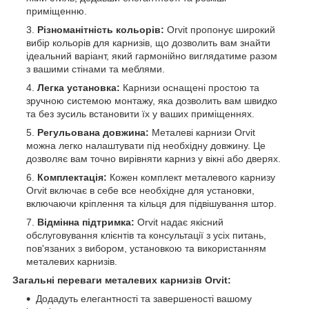
приміщенню.
Різноманітність кольорів:
Orvit пропонує широкий
вибір кольорів для карнизів, що дозволить вам знайти
ідеальний варіант, який гармонійно виглядатиме разом
з вашими стінами та меблями.
Легка установка:
Карнизи оснащені простою та
зручною системою монтажу, яка дозволить вам швидко
та без зусиль встановити їх у ваших приміщеннях.
Регульована довжина:
Металеві карнизи Orvit
можна легко налаштувати під необхідну довжину. Це
дозволяє вам точно вирівняти карниз у вікні або дверях.
Комплектація:
Кожен комплект металевого карнизу
Orvit включає в себе все необхідне для установки,
включаючи кріплення та кільця для підвішування штор.
Відмінна підтримка:
Orvit надає якісний
обслуговування клієнтів та консультації з усіх питань,
пов'язаних з вибором, установкою та використанням
металевих карнизів.
Загальні переваги металевих карнизів Orvit:
Додадуть елегантності та завершеності вашому