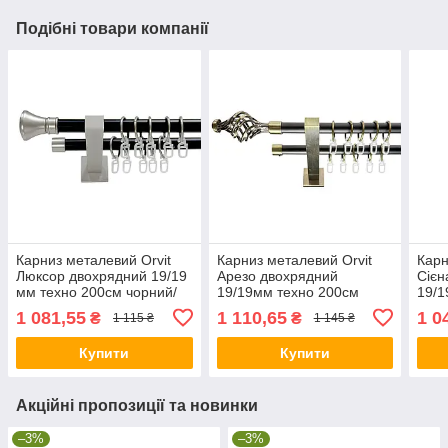
Подібні товари компанії
Карниз металевий Orvit
Карниз металевий Orvit
Карн
Люксор двохрядний 19/19
Арезо двохрядний
Сієн
мм техно 200см чорний/
19/19мм техно 200см
19/1
сатин
чорний/антик
анти
1 081,55
1 110,65
1 0
₴
₴
1 115 ₴
1 145 ₴
Купити
Купити
Акційні пропозиції та новинки
–3%
–3%