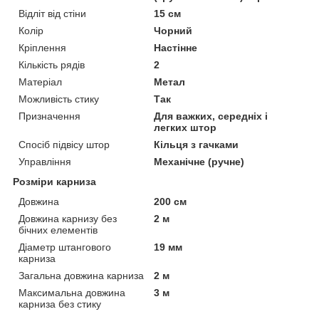
Відліт від стіни
15 см
Колір
Чорний
Кріплення
Настінне
Кількість рядів
2
Матеріал
Метал
Можливість стику
Так
Призначення
Для важких, середніх і
легких штор
Спосіб підвісу штор
Кільця з гачками
Управління
Механічне (ручне)
Розміри карниза
Довжина
200 см
Довжина карнизу без
2 м
бічних елементів
Діаметр штангового
19 мм
карниза
Загальна довжина карниза
2 м
Максимальна довжина
3 м
карниза без стику