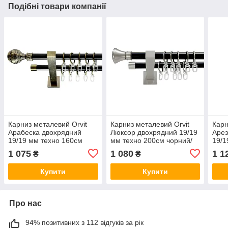
Подібні товари компанії
Карниз металевий Orvit
Карниз металевий Orvit
Карн
Арабеска двохрядний
Люксор двохрядний 19/19
Арез
19/19 мм техно 160см
мм техно 200см чорний/
19/1
чорний/антик
сатин
чорн
1 075
1 080
1 1
₴
₴
Купити
Купити
Про нас
94% позитивних з 112 відгуків за рік