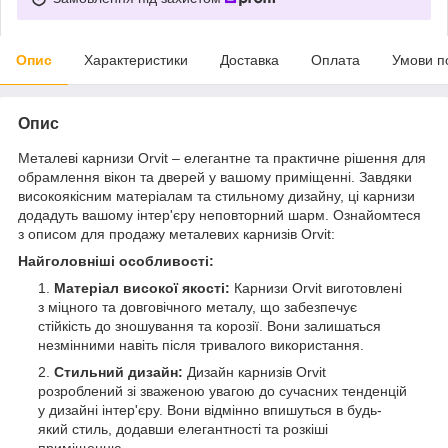
Опис
Характеристики
Доставка
Оплата
Умови п
Опис
Металеві карнизи Orvit – елегантне та практичне рішення для
обрамлення вікон та дверей у вашому приміщенні. Завдяки
високоякісним матеріалам та стильному дизайну, ці карнизи
додадуть вашому інтер'єру неповторний шарм. Ознайомтеся
з описом для продажу металевих карнизів Orvit:
Найголовніші особливості:
Матеріал високої якості:
Карнизи Orvit виготовлені
з міцного та довговічного металу, що забезпечує
стійкість до зношування та корозії. Вони залишаться
незмінними навіть після тривалого використання.
Стильний дизайн:
Дизайн карнизів Orvit
розроблений зі зваженою увагою до сучасних тенденцій
у дизайні інтер'єру. Вони відмінно впишуться в будь-
який стиль, додавши елегантності та розкіші
приміщенню.