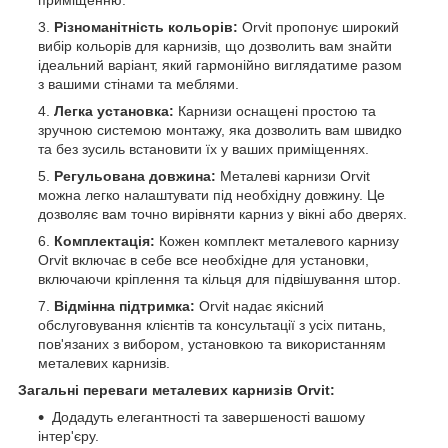
Різноманітність кольорів:
Orvit пропонує широкий
вибір кольорів для карнизів, що дозволить вам знайти
ідеальний варіант, який гармонійно виглядатиме разом
з вашими стінами та меблями.
Легка установка:
Карнизи оснащені простою та
зручною системою монтажу, яка дозволить вам швидко
та без зусиль встановити їх у ваших приміщеннях.
Регульована довжина:
Металеві карнизи Orvit
можна легко налаштувати під необхідну довжину. Це
дозволяє вам точно вирівняти карниз у вікні або дверях.
Комплектація:
Кожен комплект металевого карнизу
Orvit включає в себе все необхідне для установки,
включаючи кріплення та кільця для підвішування штор.
Відмінна підтримка:
Orvit надає якісний
обслуговування клієнтів та консультації з усіх питань,
пов'язаних з вибором, установкою та використанням
металевих карнизів.
Загальні переваги металевих карнизів Orvit:
Додадуть елегантності та завершеності вашому
інтер'єру.