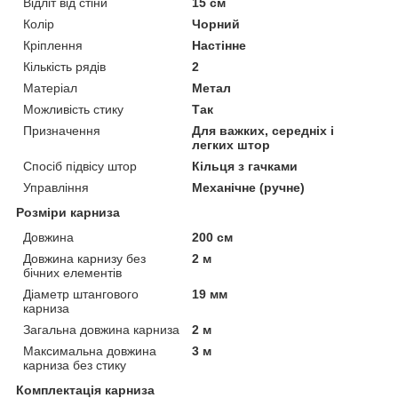
Відліт від стіни
15 см
Колір
Чорний
Кріплення
Настінне
Кількість рядів
2
Матеріал
Метал
Можливість стику
Так
Призначення
Для важких, середніх і
легких штор
Спосіб підвісу штор
Кільця з гачками
Управління
Механічне (ручне)
Розміри карниза
Довжина
200 см
Довжина карнизу без
2 м
бічних елементів
Діаметр штангового
19 мм
карниза
Загальна довжина карниза
2 м
Максимальна довжина
3 м
карниза без стику
Комплектація карниза