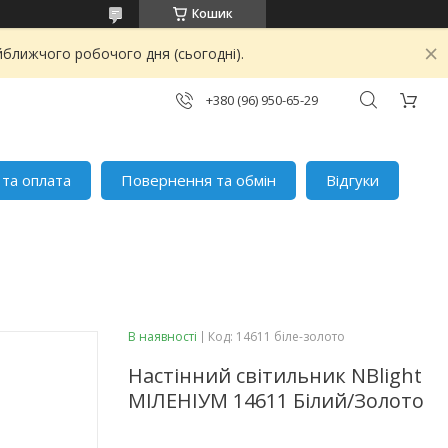
Кошик
йближчого робочого дня (сьогодні).
+380 (96) 950-65-29
 та оплата
Повернення та обмін
Відгуки
В наявності
Код:
14611 біле-золото
Настінний світильник NBlight
МІЛЕНІУМ 14611 Білий/Золото