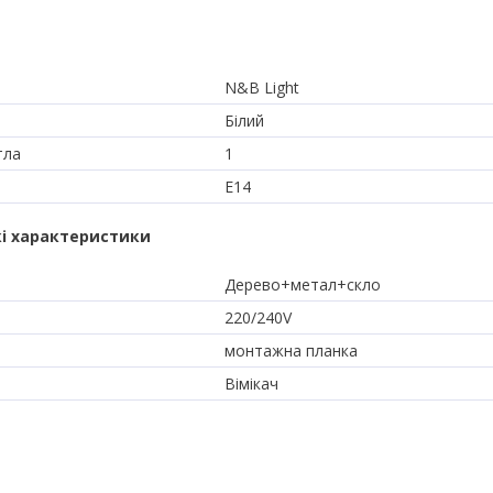
N&B Light
Білий
тла
1
E14
і характеристики
Дерево+метал+скло
220/240V
монтажна планка
Вімікач