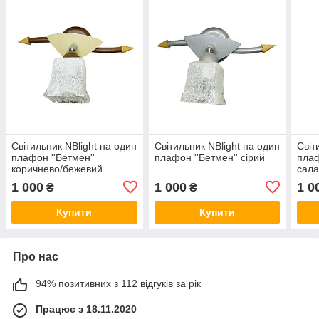
Світильник NBlight на один
Світильник NBlight на один
Світ
плафон ''Бетмен''
плафон ''Бетмен'' сірий
плаф
коричнево/бежевий
сала
1 000
1 000
1 0
₴
₴
Купити
Купити
Про нас
94% позитивних з 112 відгуків за рік
Працює з 18.11.2020