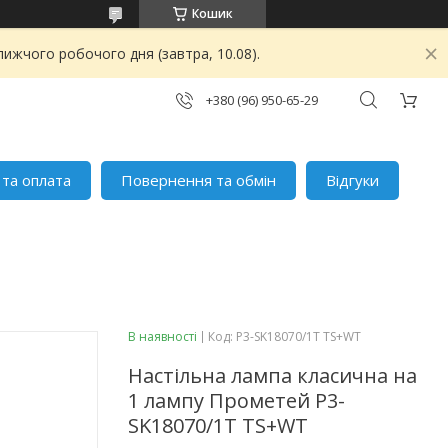
Кошик
ижчого робочого дня (завтра, 10.08).
+380 (96) 950-65-29
 та оплата
Повернення та обмін
Відгуки
В наявності
Код:
P3-SK18070/1T TS+WT
Настільна лампа класична на
1 лампу Прометей P3-
SK18070/1T TS+WT