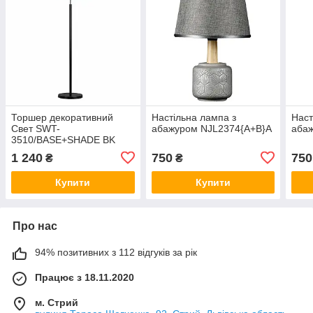
Торшер декоративний
Настільна лампа з
Наст
Свет SWT-
абажуром NJL2374{A+B}A
аба
3510/BASE+SHADE BK
1 240
750
750
₴
₴
Купити
Купити
Про нас
94% позитивних з 112 відгуків за рік
Працює з 18.11.2020
м. Стрий