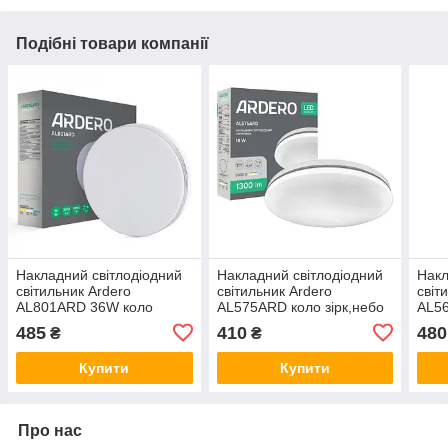
Подібні товари компанії
Накладний світлодіодний
Накладний світлодіодний
Накл
світильник Ardero
світильник Ardero
світ
AL801ARD 36W коло
AL575ARD коло зірк,небо
AL56
3060Lm 5000K 230*40mm
18W 1300Lm 5000K
неб
485
410
480
₴
₴
Купити
Купити
Про нас