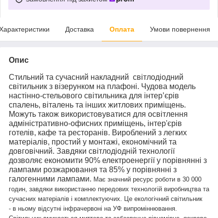
Характеристики
Доставка
Оплата
Умови повернення
Опис
Стильний та сучасний накладний світлодіодний
світильник з візерунком на плафоні. Чудова модель
настінно-стельового світильника для інтер’єрів
спалень, віталень та інших житлових приміщень.
Можуть також використовуватися для освітлення
адміністративно-офисних приміщень, інтер'єрів
готелів, кафе та ресторанів. Вироблений з легких
матеріалів, простий у монтажі, економічний та
довговічний. Завдяки світлодіодній технології
дозволяє економити 90% електроенергії у порівнянні з
лампами розжарювання та 85% у порівнянні з
галогенними лампами.
Має значний ресурс роботи в 30 000
годин, завдяки використанню передових технологій виробництва та
сучасних матеріалів і комплектуючих. Це екологічний світильник
- в ньому відсутні інфрачервоні на УФ випроміннювання.