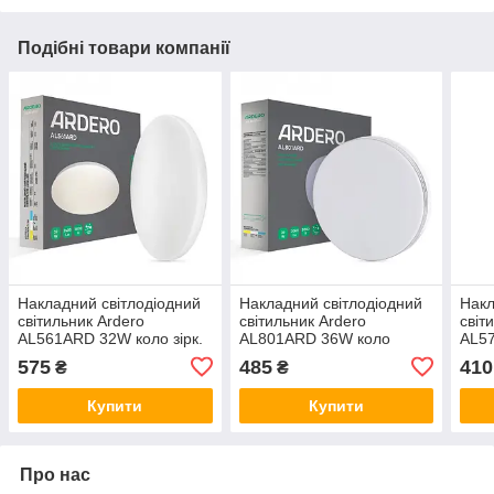
Подібні товари компанії
Накладний світлодіодний
Накладний світлодіодний
Накл
світильник Ardero
світильник Ardero
світ
AL561ARD 32W коло зірк.
AL801ARD 36W коло
AL57
небо 2400Lm 5000K
3060Lm 5000K 230*40mm
18W
575
485
410
₴
₴
Купити
Купити
Про нас