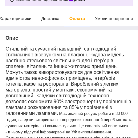
Характеристики
Доставка
Оплата
Умови повернення
Опис
Стильний та сучасний накладний світлодіодний
світильник з візерунком на плафоні. Чудова модель
настінно-стельового світильника для інтер’єрів
спалень, віталень та інших житлових приміщень.
Можуть також використовуватися для освітлення
адміністративно-офисних приміщень, інтер'єрів
готелів, кафе та ресторанів. Вироблений з легких
матеріалів, простий у монтажі, економічний та
довговічний. Завдяки світлодіодній технології
дозволяє економити 90% електроенергії у порівнянні з
лампами розжарювання та 85% у порівнянні з
галогенними лампами.
Має значний ресурс роботи в 30 000
годин, завдяки використанню передових технологій виробництва та
сучасних матеріалів і комплектуючих. Це екологічний світильник
- в ньому відсутні інфрачервоні на УФ випроміннювання.