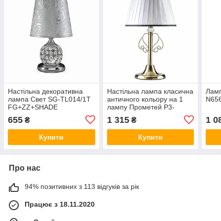
Настільна декоративна
Настільна лампа класична
Ламп
лампа Свет SG-TL014/1T
античного кольору на 1
N65
FG+ZZ+SHADE
лампу Прометей P3-
хромованого кольору
SK18070/1T AB+WT
655
1 315
1 0
₴
₴
Купити
Купити
Про нас
94% позитивних з 113 відгуків за рік
Працює з 18.11.2020