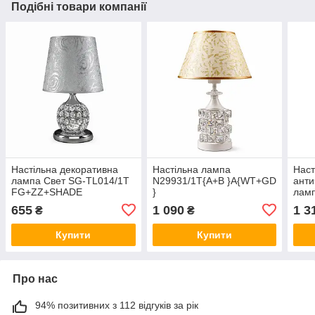
Подібні товари компанії
Настільна декоративна
Настільна лампа
Наст
лампа Свет SG-TL014/1T
N29931/1T{A+B }A{WT+GD
анти
FG+ZZ+SHADE
}
ламп
хромованого кольору
SK1
655
1 090
1 3
₴
₴
Купити
Купити
Про нас
94% позитивних з 112 відгуків за рік