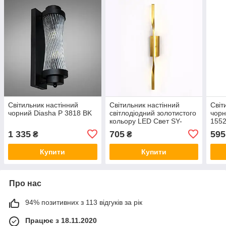
Світильник настінний
Світильник настінний
Світ
чорний Diasha P 3818 BK
світлодіодний золотистого
чорн
кольору LED Свет SY-
155
16091/600 CP 24W
1 335
705
595
₴
₴
Купити
Купити
Про нас
94% позитивних з 113 відгуків за рік
Працює з 18.11.2020