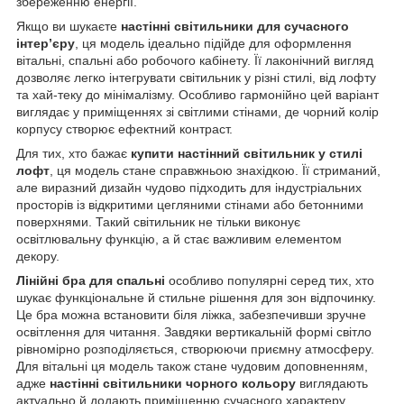
збереженню енергії.
Якщо ви шукаєте
настінні світильники для сучасного
інтер’єру
, ця модель ідеально підійде для оформлення
вітальні, спальні або робочого кабінету. Її лаконічний вигляд
дозволяє легко інтегрувати світильник у різні стилі, від лофту
та хай-теку до мінімалізму. Особливо гармонійно цей варіант
виглядає у приміщеннях зі світлими стінами, де чорний колір
корпусу створює ефектний контраст.
Для тих, хто бажає
купити настінний світильник у стилі
лофт
, ця модель стане справжньою знахідкою. Її стриманий,
але виразний дизайн чудово підходить для індустріальних
просторів із відкритими цегляними стінами або бетонними
поверхнями. Такий світильник не тільки виконує
освітлювальну функцію, а й стає важливим елементом
декору.
Лінійні бра для спальні
особливо популярні серед тих, хто
шукає функціональне й стильне рішення для зон відпочинку.
Це бра можна встановити біля ліжка, забезпечивши зручне
освітлення для читання. Завдяки вертикальній формі світло
рівномірно розподіляється, створюючи приємну атмосферу.
Для вітальні ця модель також стане чудовим доповненням,
адже
настінні світильники чорного кольору
виглядають
актуально й додають приміщенню сучасного характеру.