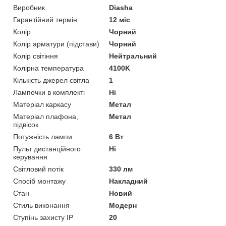
Виробник
Diasha
Гарантійний термін
12 міс
Колір
Чорний
Колір арматури (підстави)
Чорний
Колір світіння
Нейтральний
Колірна температура
4100K
Кількість джерел світла
1
Лампочки в комплекті
Ні
Матеріал каркасу
Метал
Матеріал плафона,
Метал
підвісок
Потужність лампи
6 Вт
Пульт дистанційного
Ні
керування
Світловий потік
330 лм
Спосіб монтажу
Накладний
Стан
Новий
Стиль виконання
Модерн
Ступінь захисту IP
20