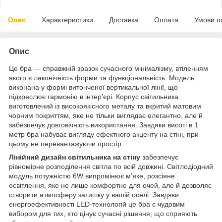
Опис
Характеристики
Доставка
Оплата
Умови п
Опис
Це бра — справжній зразок сучасного мінімалізму, втіленням
якого є лаконічність форми та функціональність. Модель
виконана у формі витонченої вертикальної лінії, що
підкреслює гармонію в інтер’єрі. Корпус світильника
виготовлений із високоякісного металу та вкритий матовим
чорним покриттям, яке не тільки виглядає елегантно, але й
забезпечує довговічність використання. Завдяки висоті в 1
метр бра набуває вигляду ефектного акценту на стіні, при
цьому не перевантажуючи простір.
Лінійний дизайн світильника на стіну
забезпечує
рівномірне розподілення світла по всій довжині. Світлодіодний
модуль потужністю 6W випромінює м’яке, розсіяне
освітлення, яке не лише комфортне для очей, але й дозволяє
створити атмосферу затишку у вашій оселі. Завдяки
енергоефективності LED-технологій це бра є чудовим
вибором для тих, хто цінує сучасні рішення, що сприяють