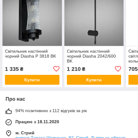
Світильник настінний
Світильник настінний
Світ
чорний Diasha P 3818 BK
чорний Diasha 2042/600
світ
BK
коль
160
1 335
1 210
705
₴
₴
Купити
Купити
Про нас
94% позитивних з 112 відгуків за рік
Працює з 18.11.2020
м. Стрий
вулиця Тараса Шевченка, 92, Стрий, Львівська область,