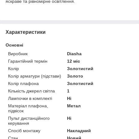
яскраве та рівномірне освітлення.
Характеристики
Основні
Виробник
Diasha
Гарантійний термін
12 міс
Колір
Золотистий
Колір арматури (підстави)
Золото
Колір плафона
Золотистий
Кількість джерел світла
1
Лампочки в комплекті
Ні
Матеріал плафона,
Метал
підвісок
Пульт дистанційного
Ні
керування
Спосіб монтажу
Накладний
Стан
Новий