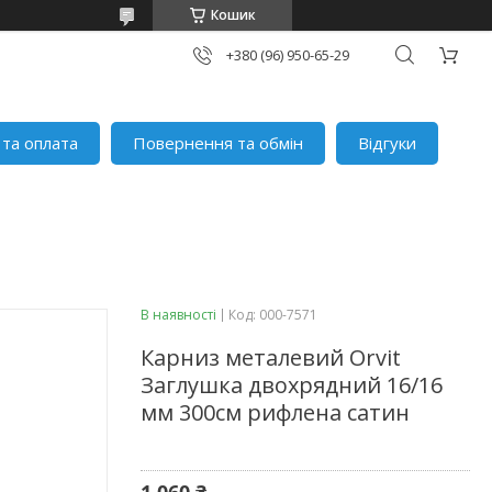
Кошик
+380 (96) 950-65-29
 та оплата
Повернення та обмін
Відгуки
В наявності
Код:
000-7571
Карниз металевий Orvit
Заглушка двохрядний 16/16
мм 300см рифлена сатин
1 060 ₴