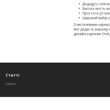
Додадуть елеган
Висока якість м
Простота устан
Широкий вибір к
З металевими карниза
яке додасть вашому і
дизайні карнизів Orv
Статті
Статті