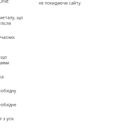
rvit:
не покидаючи сайту.
 металу, що
 після
учасних
, що
ашими
ка
еобхідну
еобхідне
 з усіх