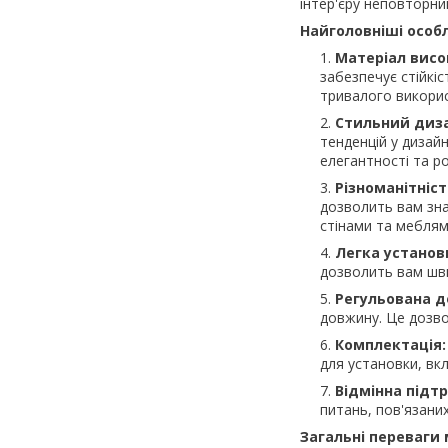
інтер'єру неповторни
Найголовніші особл
Матеріал висок
забезпечує стійкі
тривалого викори
Стильний диз
тенденцій у дизайн
елегантності та р
Різноманітніст
дозволить вам зна
стінами та меблям
Легка установ
дозволить вам шви
Регульована д
довжину. Це дозво
Комплектація:
для установки, вк
Відмінна підт
питань, пов'язани
Загальні переваги 