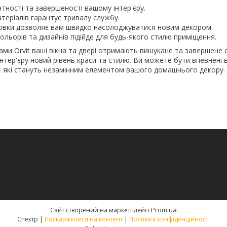
тності та завершеності вашому інтер'єру.
атеріалів гарантує тривалу службу.
овки дозволяє вам швидко насолоджуватися новим декором.
ольорів та дизайнів підійде для будь-якого стилю приміщення.
ми Orvit ваші вікна та двері отримають вишукане та завершене
нтер'єру новий рівень краси та стилю. Ви можете бути впевнені в
it, які стануть незамінним елементом вашого домашнього декору.
Prom.ua
Сайт створений на маркетплейсі
Спектр |
Поскаржитися на контент
|
Політика конфіденційності