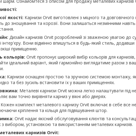
й шарм. Ознайомтеся з описом для продажу металевих карнизів O
ивості:
ої якості:
Карнизи Orvit виготовлені з міцного та довговічного
сть до зношування та корозії. Вони залишаться незмінними навіть
стання.
айн:
Дизайн карнизів Orvit розроблений зі зваженою увагою до с
і інтер'єру. Вони відмінно впишуться в будь-який стиль, додавши
озкіші приміщенню.
ь кольорів:
Orvit пропонує широкий вибір кольорів для карнизів
йти ідеальний варіант, який гармонійно виглядатиме разом з в
и.
ка:
Карнизи оснащені простою та зручною системою монтажу, я
дко та без зусиль встановити їх у ваших приміщеннях.
овжина:
Металеві карнизи Orvit можна легко налаштувати під н
ляє вам точно вирівняти карниз у вікні або дверях.
Кожен комплект металевого карнизу Orvit включає в себе все н
лючаючи кріплення та кільця для підвішування штор.
римка:
Orvit надає якісний обслуговування клієнтів та консультації
х з вибором, установкою та використанням металевих карнизів.
металевих карнизів Orvit: