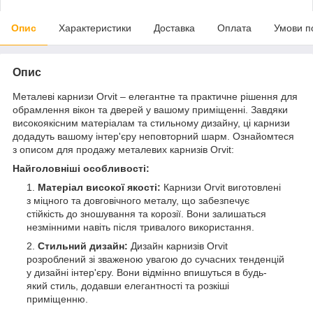
Опис
Характеристики
Доставка
Оплата
Умови п
Опис
Металеві карнизи Orvit – елегантне та практичне рішення для
обрамлення вікон та дверей у вашому приміщенні. Завдяки
високоякісним матеріалам та стильному дизайну, ці карнизи
додадуть вашому інтер'єру неповторний шарм. Ознайомтеся
з описом для продажу металевих карнизів Orvit:
Найголовніші особливості:
Матеріал високої якості:
Карнизи Orvit виготовлені
з міцного та довговічного металу, що забезпечує
стійкість до зношування та корозії. Вони залишаться
незмінними навіть після тривалого використання.
Стильний дизайн:
Дизайн карнизів Orvit
розроблений зі зваженою увагою до сучасних тенденцій
у дизайні інтер'єру. Вони відмінно впишуться в будь-
який стиль, додавши елегантності та розкіші
приміщенню.