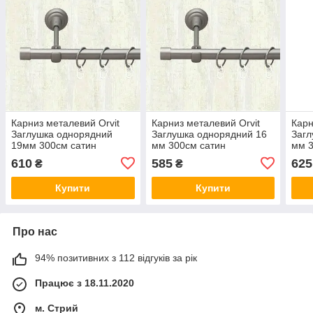
Карниз металевий Orvit
Карниз металевий Orvit
Карн
Заглушка однорядний
Заглушка однорядний 16
Загл
19мм 300см сатин
мм 300см сатин
мм 3
610
585
625
₴
₴
Купити
Купити
Про нас
94% позитивних з 112 відгуків за рік
Працює з 18.11.2020
м. Стрий