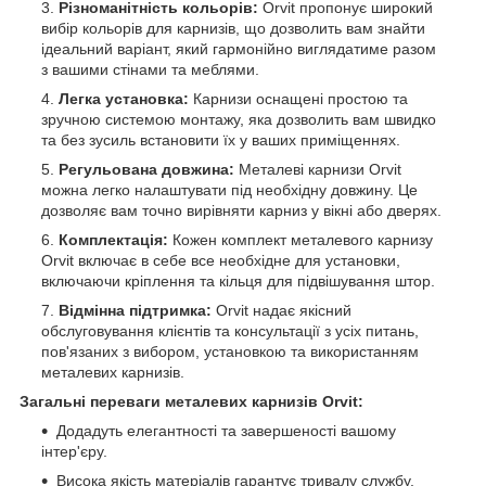
Різноманітність кольорів:
Orvit пропонує широкий
вибір кольорів для карнизів, що дозволить вам знайти
ідеальний варіант, який гармонійно виглядатиме разом
з вашими стінами та меблями.
Легка установка:
Карнизи оснащені простою та
зручною системою монтажу, яка дозволить вам швидко
та без зусиль встановити їх у ваших приміщеннях.
Регульована довжина:
Металеві карнизи Orvit
можна легко налаштувати під необхідну довжину. Це
дозволяє вам точно вирівняти карниз у вікні або дверях.
Комплектація:
Кожен комплект металевого карнизу
Orvit включає в себе все необхідне для установки,
включаючи кріплення та кільця для підвішування штор.
Відмінна підтримка:
Orvit надає якісний
обслуговування клієнтів та консультації з усіх питань,
пов'язаних з вибором, установкою та використанням
металевих карнизів.
Загальні переваги металевих карнизів Orvit:
Додадуть елегантності та завершеності вашому
інтер'єру.
Висока якість матеріалів гарантує тривалу службу.