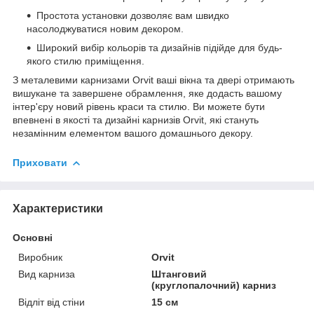
Простота установки дозволяє вам швидко
насолоджуватися новим декором.
Широкий вибір кольорів та дизайнів підійде для будь-
якого стилю приміщення.
З металевими карнизами Orvit ваші вікна та двері отримають
вишукане та завершене обрамлення, яке додасть вашому
інтер'єру новий рівень краси та стилю. Ви можете бути
впевнені в якості та дизайні карнизів Orvit, які стануть
незамінним елементом вашого домашнього декору.
Приховати
Характеристики
Основні
Виробник
Orvit
Вид карниза
Штанговий
(круглопалочний) карниз
Відліт від стіни
15 см