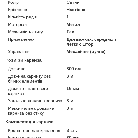
Колір
Сатин
Кріплення
Настінне
Кількість рядів
1
Матеріал
Метал
Можливість стику
Так
Призначення
Для важких, середніх і
легких штор
Управління
Механічне (ручне)
Розміри карниза
Довжина
300 см
Довжина карнизу без
3 м
бічних елементів
Діаметр штангового
16 мм
карниза
Загальна довжина карниза
3 м
Максимальна довжина
3 м
карниза без стику
Комплектація карниза
Кронштейн для кріплення
3 шт.
Кільця з гачками
30 шт.