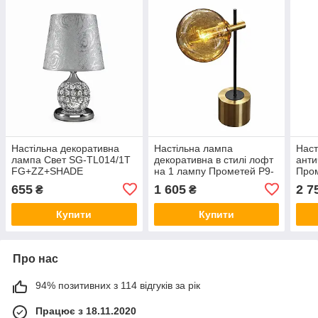
Настільна декоративна
Настільна лампа
Наст
лампа Свет SG-TL014/1T
декоративна в стилі лофт
анти
FG+ZZ+SHADE
на 1 лампу Прометей P9-
Про
хромованого кольору
2768/1T copper
AB
655
1 605
2 7
₴
₴
Купити
Купити
Про нас
94% позитивних з 114 відгуків за рік
Працює з 18.11.2020