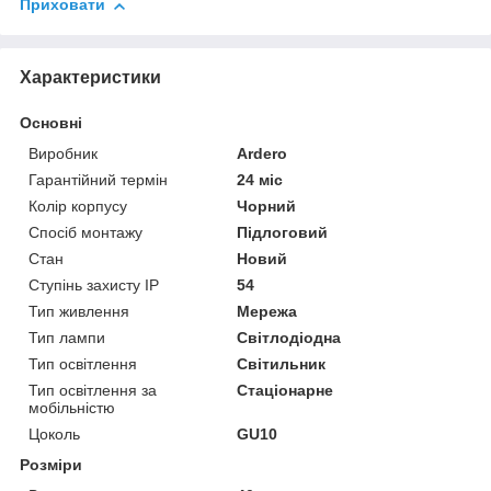
Приховати
Характеристики
Основні
Виробник
Ardero
Гарантійний термін
24 міс
Колір корпусу
Чорний
Спосіб монтажу
Підлоговий
Стан
Новий
Ступінь захисту IP
54
Тип живлення
Мережа
Тип лампи
Світлодіодна
Тип освітлення
Світильник
Тип освітлення за
Стаціонарне
мобільністю
Цоколь
GU10
Розміри