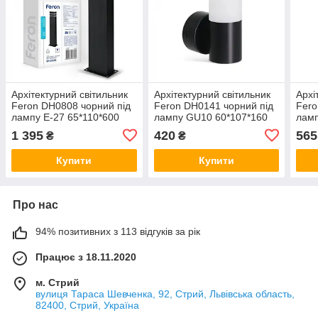
Архітектурний світильник
Архітектурний світильник
Архі
Feron DH0808 чорний під
Feron DH0141 чорний під
Fero
лампу E-27 65*110*600
лампу GU10 60*107*160
ламп
IP54 стовб
IP54
IP54
1 395
420
565
₴
₴
Купити
Купити
Про нас
94% позитивних з 113 відгуків за рік
Працює з 18.11.2020
м. Стрий
вулиця Тараса Шевченка, 92, Стрий, Львівська область,
82400, Стрий, Україна