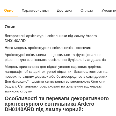
Опис
Характеристики
Доставка
Оплата
Умови п
Опис
Декоративні архітектурні світильники під лампу Ardero
DH0140ARD
Нова модель архітектурних світильників - стовпчик
Архітектурні світильники — це стильне та функціональне
рішення для зовнішнього освітлення будівель і ландшафтів
Модель призначена для підсвічування паркових доріжок,
ландшафтної та архітектурної підсвітки. Встановлюються на
поверхню вздовж доріжок або безпосередньо в самі доріжки.
Для фасадної підсвітки світильники встановлюють біля стін
будівлі. Світильники розраховані на живлення від мережі
змінного струму.
Особливості та переваги декоративного
архітектурного світильника Ardero
DH0140ARD під лампу чорний: