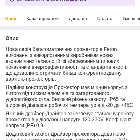
Опис
Характеристики
Доставка
Оплата
Умови п
Опис
Нова серія багатоматричних прожекторів Feron
виконанні з використанням виробником нових
економічних технологій, зі збереженням типових
показників енергоефективності та стандартів якості,
що дозволило отримати більш конкурентноздатну
вартість прожекторів.
Надійна конструкція Прожектор має міцний корпус з
литого під тиском алюмінія та загартованого
ударостійкого скла. Високий рівень захисту IP65 та
широкий діапазон робочих температур від -20 до +45С
Якісний драйвер Драйвер забезпечує стабільну роботу
прожекторів у діапазоні напруги 120-230V. Коефіцієнт
напруги (PF) 0,9.
Додатковий захист Драйвер прожектора додатково
оснащен захистом від імпульсних перепадив до 2kV.