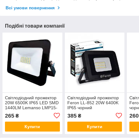
Всі умови повернення
Подібні товари компанії
Світлодіодний прожектор
Світлодіодний прожектор
Світ
20W 6500K IP65 LED SMD
Feron LL-852 20W 6400K
Fero
1440LM Lemanso LMP15-
IP65 чорний
чорн
20
265
385
260
₴
₴
Купити
Купити