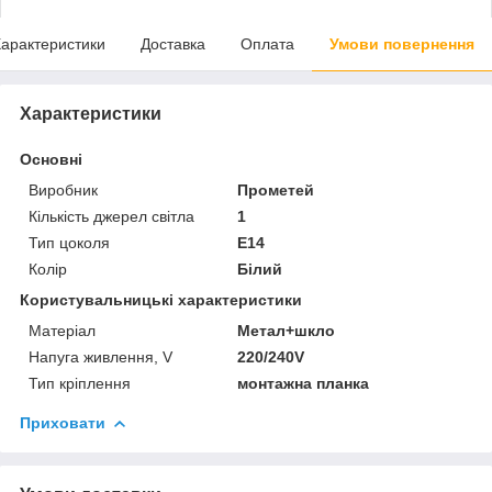
арактеристики
Доставка
Оплата
Умови повернення
Характеристики
Основні
Виробник
Прометей
Кількість джерел світла
1
Тип цоколя
E14
Колір
Білий
Користувальницькі характеристики
Матеріал
Метал+шкло
Напуга живлення, V
220/240V
Тип кріплення
монтажна планка
Приховати