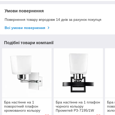
Умови повернення
Повернення товару впродовж 14 днів за рахунок покупця
Всі умови повернення
Подібні товари компанії
Бра настінне на 1
Бра настінне на 1 плафон
Бра 
поворотний плафон
чорного кольору
пов
хромованого кольору
Прометей P3-7195/1W
золо
Прометей P3-1872/1W
BK+CR+MK
Про