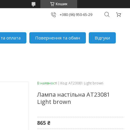
Кошик
+380 (96) 950-65-29
 та оплата
Повернення та обмін
Відгуки
В наявності
Код:
AT23081 Light brown
Лампа настільна AT23081
Light brown
865 ₴