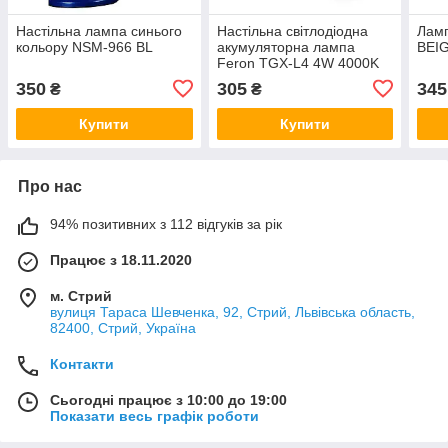
Настільна лампа синього
Настільна світлодіодна
Ламп
кольору NSM-966 BL
акумуляторна лампа
BEI
Feron TGX-L4 4W 4000K
USB 3 рівня яскр.зелений/
350
305
345
₴
₴
рожевий
Купити
Купити
Про нас
94% позитивних з 112 відгуків за рік
Працює з 18.11.2020
м. Стрий
вулиця Тараса Шевченка, 92, Стрий, Львівська область,
82400, Стрий, Україна
Контакти
Сьогодні працює з 10:00 до 19:00
Показати весь графік роботи