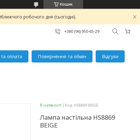
Кошик
йближчого робочого дня (сьогодні).
+380 (96) 950-65-29
 та оплата
Повернення та обмін
Відгуки
В наявності
Код:
HS8869 BEIGE
Лампа настільна HS8869
BEIGE