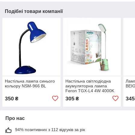
Подібні товари компанії
Настільна лампа синього
Настільна світлодіодна
Ламп
кольору NSM-966 BL
акумуляторна лампа
BEI
Feron TGX-L4 4W 4000K
USB 3 рівня яскр.зелений/
350
305
345
₴
₴
рожевий
Про нас
94% позитивних з 112 відгуків за рік