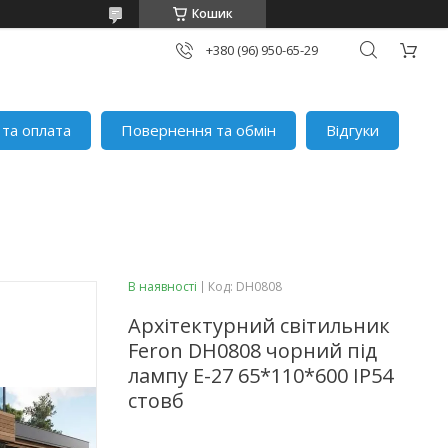
Кошик
+380 (96) 950-65-29
 та оплата
Повернення та обмін
Відгуки
В наявності
Код:
DH0808
Архітектурний світильник
Feron DH0808 чорний під
лампу E-27 65*110*600 IP54
стовб