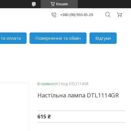
Кошик
+380 (96) 950-65-29
 та оплата
Повернення та обмін
Відгуки
В наявності
Код:
DTL1114GR
Настільна лампа DTL1114GR
615 ₴