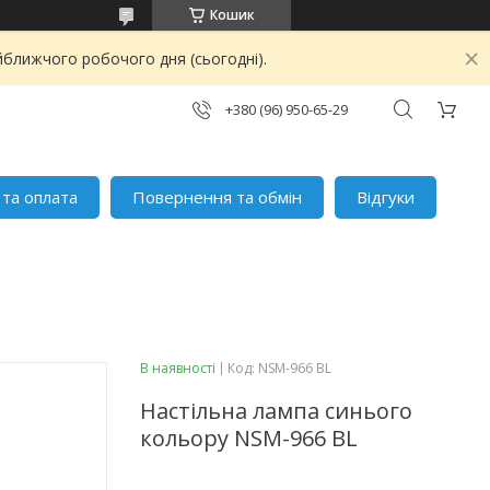
Кошик
йближчого робочого дня (сьогодні).
+380 (96) 950-65-29
 та оплата
Повернення та обмін
Відгуки
В наявності
Код:
NSM-966 BL
Настільна лампа синього
кольору NSM-966 BL