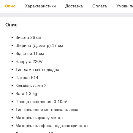
Опис
Характеристики
Доставка
Оплата
Умови п
Опис
Висота:26 см
Ширина (Діаметр):17 см
Від стіни:11 см
Напруга:220V
Тип ламп:світлодіодна
Патрон:E14
Кількість ламп:2
Вага:1.3 kg
Площа освітлення :0-10m²
Тип кріплення:монтажна планка
Матеріал каркасу:метал
Матеріал плафона, підвісок:кришталь