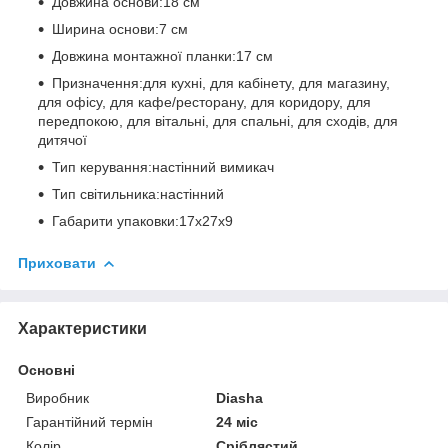
Довжина основи:18 см
Ширина основи:7 см
Довжина монтажної планки:17 см
Призначення:для кухні, для кабінету, для магазину,
для офісу, для кафе/ресторану, для коридору, для
передпокою, для вітальні, для спальні, для сходів, для
дитячої
Тип керування:настінний вимикач
Тип світильника:настінний
Габарити упаковки:17x27x9
Приховати
Характеристики
Основні
Виробник
Diasha
Гарантійний термін
24 міс
Колір
Сріблястий