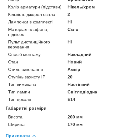
Колір арматури (підстави)
Нікель/хром
Кількість джерел світла
2
Лампочки в комплекті
Ні
Матеріал плафона,
Скло
підвісок
Пульт дистанційного
Ні
керування
Спосіб монтажу
Накладний
Стан
Новий
Стиль виконання
Ампір
Ступінь захисту IP
20
Тип вимикача
Настінний
Тип лампи
Світлодіодна
Тип цоколя
E14
Габаритні розміри
Висота
260 мм
Ширина
170 мм
Приховати