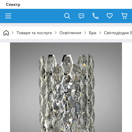
Спектр
Товари та послуги
Освітлення
Бра
Світлодіодне 