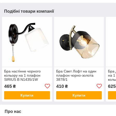
Подібні товари компанії
Бра настінне чорного
Бра Свет Лофт на один
Бра 
кольору на 1 плафон
плафон чорно-золота
на 1
SIRIUS B N1435/1W
3878/1
коль
700
465
410
625
₴
₴
Купити
Купити
Про нас