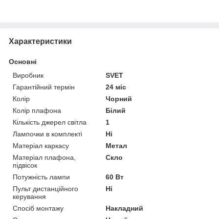
Характеристики
Основні
Виробник
SVET
Гарантійний термін
24 міс
Колір
Чорний
Колір плафона
Білий
Кількість джерел світла
1
Лампочки в комплекті
Ні
Матеріал каркасу
Метал
Матеріал плафона,
Скло
підвісок
Потужність лампи
60 Вт
Пульт дистанційного
Ні
керування
Спосіб монтажу
Накладний