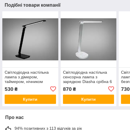
Подібні товари компанії
Світлодіодна настільна
Світлодіодна настільна
Світ
лампа з дімером,
сенсорна лампа з
ламп
таймером, нічником
зарядкою Diasha срібна 6
безп
Diasha 6Вт, чорна 5502P
Вт A5503SL
6Вт 
530
870
730
₴
₴
BK
Купити
Купити
Про нас
94% позитивних з 113 відгуків за рік