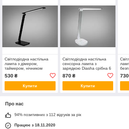
Світлодіодна настільна
Світлодіодна настільна
Світ
лампа з дімером,
сенсорна лампа з
ламп
таймером, нічником
зарядкою Diasha срібна 6
безп
Diasha 6Вт, чорна 5502P
Вт A5503SL
6Вт 
530
870
730
₴
₴
BK
Купити
Купити
Про нас
94% позитивних з 112 відгуків за рік
Працює з 18.11.2020