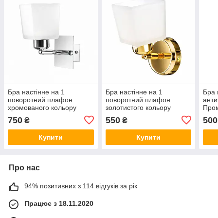
Бра настінне на 1
Бра настінне на 1
Бра 
поворотний плафон
поворотний плафон
анти
хромованого кольору
золотистого кольору
Про
Прометей P3-1872/1W
Прометей P3-01625/1W
AB+
750
550
500
₴
₴
CR+WT
FG+MK
Купити
Купити
Про нас
94% позитивних з 114 відгуків за рік
Працює з 18.11.2020