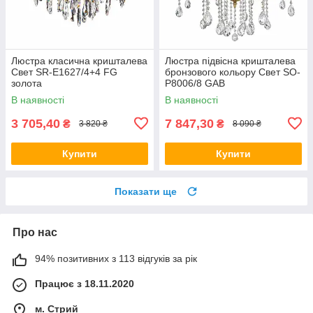
Люстра класична кришталева
Люстра підвісна кришталева
Свет SR-E1627/4+4 FG
бронзового кольору Свет SO-
золота
P8006/8 GAB
В наявності
В наявності
3 705,40
7 847,30
₴
₴
3 820 ₴
8 090 ₴
Купити
Купити
Показати ще
Про нас
94% позитивних з 113 відгуків за рік
Працює з 18.11.2020
м. Стрий