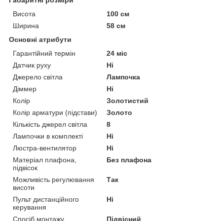
Висота
100 см
Ширина
58 см
Основні атрибути
Гарантійний термін
24 міс
Датчик руху
Ні
Джерело світла
Лампочка
Діммер
Ні
Колір
Золотистий
Колір арматури (підстави)
Золото
Кількість джерел світла
8
Лампочки в комплекті
Ні
Люстра-вентилятор
Ні
Матеріал плафона,
Без плафона
підвісок
Можливість регулювання
Так
висоти
Пульт дистанційного
Ні
керування
Спосіб монтажу
Підвісний