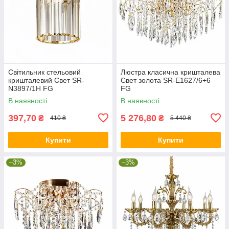
Світильник стельовий
Люстра класична кришталева
кришталевий Свет SR-
Свет золота SR-E1627/6+6
N3897/1H FG
FG
В наявності
В наявності
397,70
5 276,80
₴
₴
410 ₴
5 440 ₴
Купити
Купити
–3%
–3%