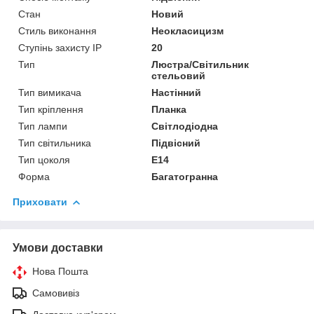
Стан
Новий
Стиль виконання
Неокласицизм
Ступінь захисту IP
20
Тип
Люстра/Світильник
стельовий
Тип вимикача
Настінний
Тип кріплення
Планка
Тип лампи
Світлодіодна
Тип світильника
Підвісний
Тип цоколя
E14
Форма
Багатогранна
Приховати
Умови доставки
Нова Пошта
Самовивіз