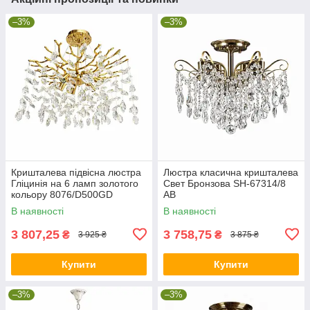
–3%
–3%
Кришталева підвісна люстра
Люстра класична кришталева
Гліцинія на 6 ламп золотого
Свет Бронзова SH-67314/8
кольору 8076/D500GD
AB
В наявності
В наявності
3 807,25
3 758,75
₴
₴
3 925 ₴
3 875 ₴
Купити
Купити
–3%
–3%