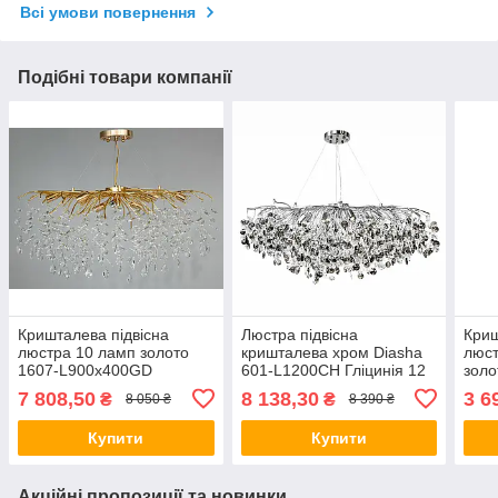
Всі умови повернення
Подібні товари компанії
Кришталева підвісна
Люстра підвісна
Криш
люстра 10 ламп золото
кришталева хром Diasha
люст
1607-L900x400GD
601-L1200CH Гліцинія 12
зол
ламп E14 витягнута
7 808,50
8 138,30
3 6
₴
₴
8 050 ₴
8 390 ₴
форма на тросах
Купити
Купити
Акційні пропозиції та новинки