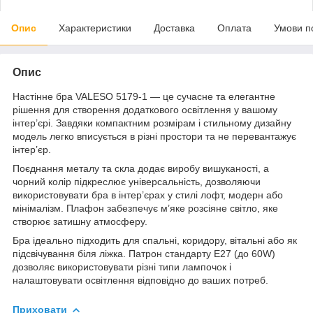
Опис
Характеристики
Доставка
Оплата
Умови п
Опис
Настінне бра VALESO 5179-1 — це сучасне та елегантне
рішення для створення додаткового освітлення у вашому
інтер’єрі. Завдяки компактним розмірам і стильному дизайну
модель легко вписується в різні простори та не перевантажує
інтер’єр.
Поєднання металу та скла додає виробу вишуканості, а
чорний колір підкреслює універсальність, дозволяючи
використовувати бра в інтер’єрах у стилі лофт, модерн або
мінімалізм. Плафон забезпечує м’яке розсіяне світло, яке
створює затишну атмосферу.
Бра ідеально підходить для спальні, коридору, вітальні або як
підсвічування біля ліжка. Патрон стандарту E27 (до 60W)
дозволяє використовувати різні типи лампочок і
налаштовувати освітлення відповідно до ваших потреб.
Приховати