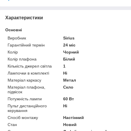
Характеристики
Основні
Виробник
Sirius
Гарантійний термін
24 міс
Колір
Чорний
Колір плафона
Білий
Кількість джерел світла
1
Лампочки в комплекті
Ні
Матеріал каркасу
Метал
Матеріал плафона,
Скло
підвісок
Потужність лампи
60 Вт
Пульт дистанційного
Ні
керування
Спосіб монтажу
Настінний
Стан
Новий