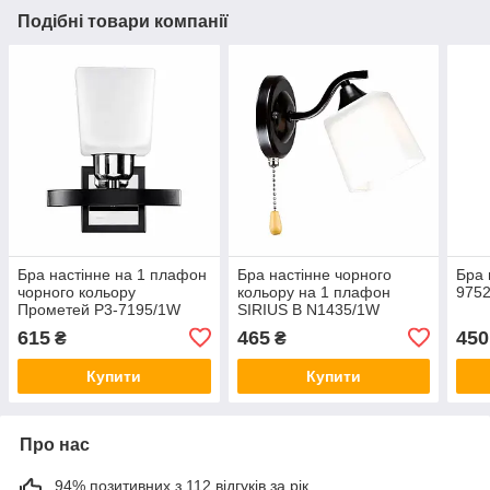
Подібні товари компанії
Бра настінне на 1 плафон
Бра настінне чорного
Бра 
чорного кольору
кольору на 1 плафон
975
Прометей P3-7195/1W
SIRIUS B N1435/1W
BK+CR+MK
615
465
450
₴
₴
Купити
Купити
Про нас
94% позитивних з 112 відгуків за рік