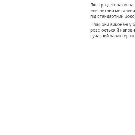
Люстра декоративна 
елегантний металеви
під стандартний цоко
Плафони виконані у б
розсіюється й напов
сучасний характер люс