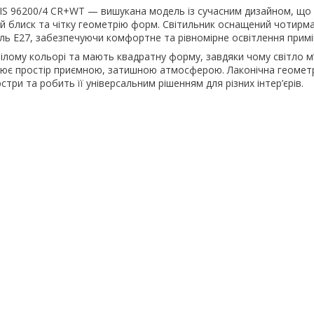
IS 96200/4 CR+WT — вишукана модель із сучасним дизайном, що
й блиск та чітку геометрію форм. Світильник оснащений чотир
ль E27, забезпечуючи комфортне та рівномірне освітлення прим
ілому кольорі та мають квадратну форму, завдяки чому світло м
нює простір приємною, затишною атмосферою. Лаконічна геометр
три та робить її універсальним рішенням для різних інтер’єрів.