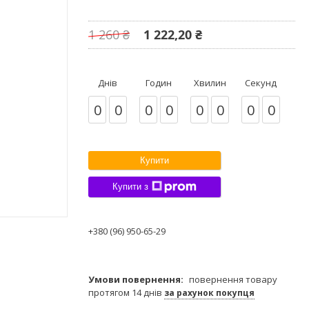
1 260 ₴
1 222,20 ₴
Днів
Годин
Хвилин
Секунд
0
0
0
0
0
0
0
0
Купити
Купити з
+380 (96) 950-65-29
повернення товару
протягом 14 днів
за рахунок покупця