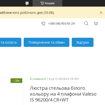
Кошик
найближчого робочого дня (10.08).
+380 (96) 950-65-29
 та оплата
Повернення та обмін
Відгуки
В наявності
Код:
IS 96200/4 CR+WT
–3%
Люстра стельова білого
кольору на 4 плафони Valeso
IS 96200/4 CR+WT